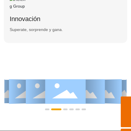
Innovación
Superate, sorprende y gana.
horizon@horizon-quartz.com
8613761823666