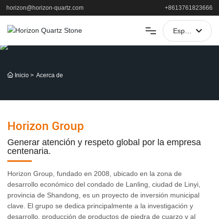
horizon@horizon-quartz.com
+8613761823666
España
العربية
HOGAR
Portugal
Inicio
Acerca de
PRODUCTOS
English
SOLICITUD
中文简体
Horizon Group
Français
APOYO
Generar atención y respeto global por la empresa
centenaria.
España
ACERCA DE
Horizon Group, fundado en 2008, ubicado en la zona de
desarrollo económico del condado de Lanling, ciudad de Linyi,
NOTICIAS
provincia de Shandong, es un proyecto de inversión municipal
clave. El grupo se dedica principalmente a la investigación y
desarrollo, producción de productos de piedra de cuarzo y al
CONTACTO