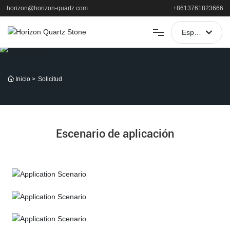
horizon@horizon-quartz.com
+8613761823666
España
العربية
HOGAR
Portugal
Inicio
Solicitud
PRODUCTOS
English
SOLICITUD
中文简体
Escenario de aplicación
Français
APOYO
España
ACERCA DE
NOTICIAS
CONTACTO