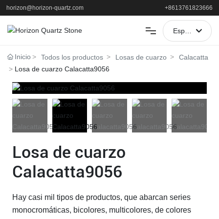
horizon@horizon-quartz.com
+8613761823666
España
العربية
HOGAR
Inicio
Todos los productos
Losas de cuarzo
Calacatta
Losa de cuarzo Calacatta9056
Portugal
PRODUCTOS
English
SOLICITUD
中文简体
Français
APOYO
Losa de cuarzo
España
ACERCA DE
Calacatta9056
NOTICIAS
Hay casi mil tipos de productos, que abarcan series
monocromáticas, bicolores, multicolores, de colores
CONTACTO