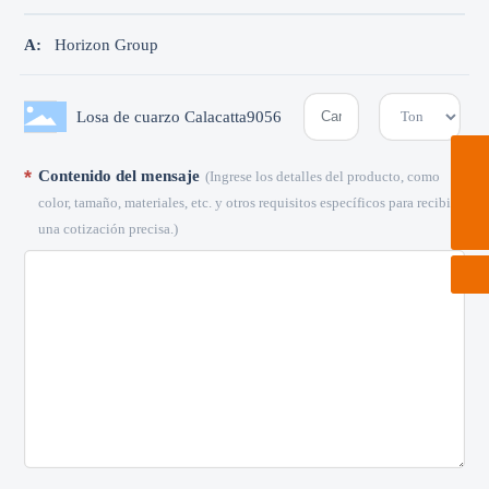
A:
Horizon Group
Losa de cuarzo Calacatta9056
Contenido del mensaje
(Ingrese los detalles del producto, como
horizon@horizon-quartz.com
color, tamaño, materiales, etc. y otros requisitos específicos para recibir
8613761823666
una cotización precisa.)